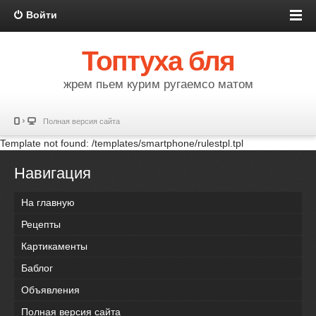
Войти
Топтуха бля
жрем пьем курим ругаемсо матом
Полная версия сайта
Template not found: /templates/smartphone/rulestpl.tpl
Навигация
На главную
Рецепты
Картикаменты
Баблог
Объявления
Полная версия сайта