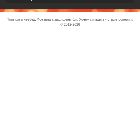
Топтуха и неебед. Фсе права защищены б/п. Хочеж спиздить - стафь цоперигт.
© 2012-2026