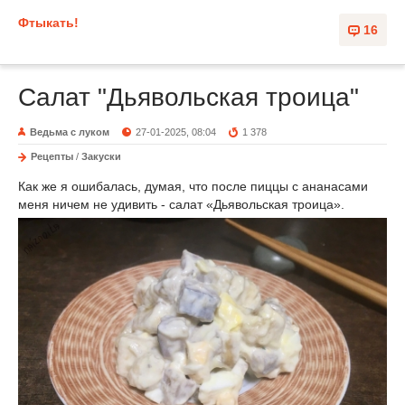
Фтыкать!
16
Салат "Дьявольская троица"
Ведьма с луком
27-01-2025, 08:04
1 378
Рецепты
/
Закуски
Как же я ошибалась, думая, что после пиццы с ананасами
меня ничем не удивить - салат «Дьявольская троица».