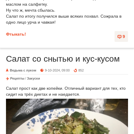
маслом на салфетку.
Ну что ж, мечта сбылась.
Салат по итогу получился выше всяких похвал. Сожрала в
одно лицо урча и чавкая!
Фтыкать!
9
Салат со снытью и кус-кусом
Ведьма с луком
9-10-2024, 09:00
852
Рецепты
/
Закуски
Салат прост как две копейки. Отличный вариант для тех, кто
сидит на трёх диетах и не наедается.