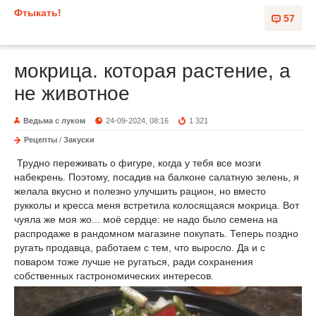
Фтыкать!
57
мокрица. которая растение, а
не животное
Ведьма с луком
24-09-2024, 08:16
1 321
Рецепты
/
Закуски
Трудно переживать о фигуре, когда у тебя все мозги
набекрень. Поэтому, посадив на балконе салатную зелень, я
желала вкусно и полезно улучшить рацион, но вместо
рукколы и кресса меня встретила колосящаяся мокрица. Вот
чуяла же моя жо... моё сердце: не надо было семена на
распродаже в рандомном магазине покупать. Теперь поздно
ругать продавца, работаем с тем, что выросло. Да и с
поваром тоже лучше не ругаться, ради сохранения
собственных гастрономических интересов.