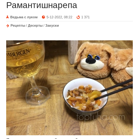
Рамантишнарепа
Ведьма с луком
5-12-2022, 08:22
1 371
Рецепты
/
Десерты
/
Закуски