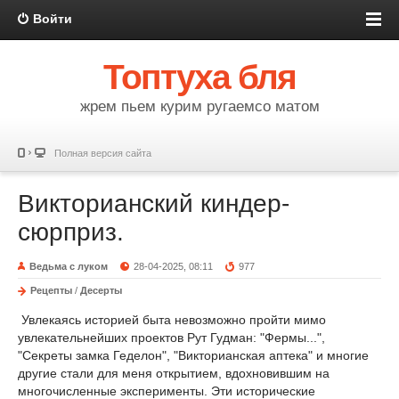
Войти
Топтуха бля
жрем пьем курим ругаемсо матом
Полная версия сайта
Викторианский киндер-
сюрприз.
Ведьма с луком
28-04-2025, 08:11
977
Рецепты
/
Десерты
Увлекаясь историей быта невозможно пройти мимо
увлекательнейших проектов Рут Гудман: "Фермы...",
"Секреты замка Геделон", "Викторианская аптека" и многие
другие стали для меня открытием, вдохновившим на
многочисленные эксперименты. Эти исторические