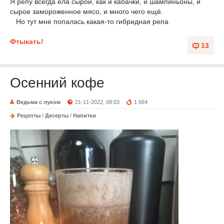
Я репу всегда ела сырой, как и кабачки, и шампиньоны, и
сырое замороженное мясо, и много чего ещё.
Но тут мне попалась какая-то гибридная репа
Фтыкать!
13
Осенний кофе
Ведьма с луком
21-11-2022, 08:03
1 664
Рецепты
/
Десерты
/
Напитки