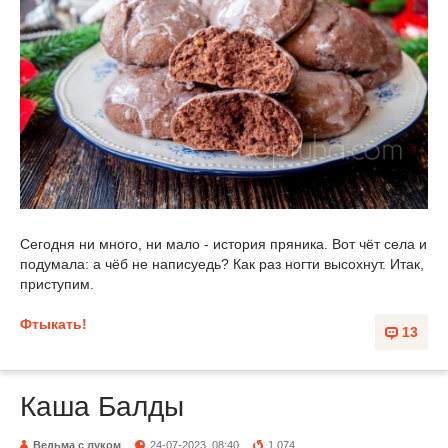
Сегодня ни много, ни мало - история пряника. Вот чёт села и
подумала: а чёб не написуедь? Как раз ногти высохнут. Итак,
приступим.
Фтыкать!
13
Каша Балды
Ведьма с луком
24-07-2023, 08:40
1 074