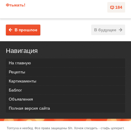
Фтыкать!
184
В прошлое
В будущее
Навигация
На главную
Рецепты
Картикаменты
Баблог
Объявления
Полная версия сайта
Топтуха и неебед. Фсе права защищены б/п. Хочеж спиздить - стафь цоперигт.