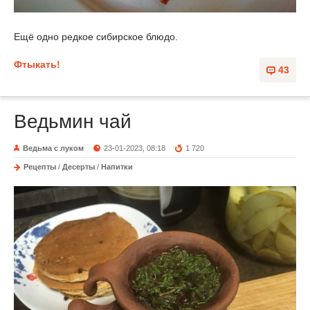
Ещё одно редкое сибирское блюдо.
Фтыкать!
43
Ведьмин чай
Ведьма с луком
23-01-2023, 08:18
1 720
Рецепты
/
Десерты
/
Напитки