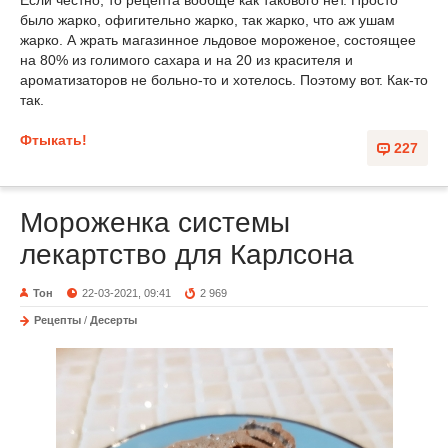
Если честно, то рецепта вообще как такового нет. Просто
было жарко, офигительно жарко, так жарко, что аж ушам
жарко. А жрать магазинное льдовое мороженое, состоящее
на 80% из голимого сахара и на 20 из красителя и
ароматизаторов не больно-то и хотелось. Поэтому вот. Как-то
так.
Фтыкать!
227
Мороженка системы
лекартство для Карлсона
Тон
22-03-2021, 09:41
2 969
Рецепты
/
Десерты