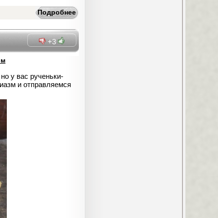
Подробнее
+3
ом
но у вас рученьки-
зиазм и отправляемся