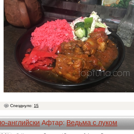
6
Спезднуло:
15
о-английски
Афтар:
Ведьма с луком