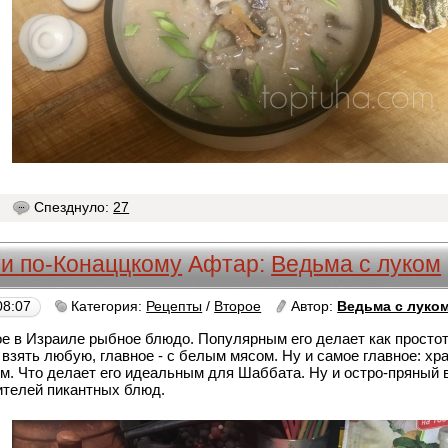
1
Спезднуло:
27
и по-Конаццкому
Афтар:
Ведьма с луком
08:07
Категория:
Рецепты
/
Второе
Автор:
Ведьма с луко
е в Израиле рыбное блюдо. Популярным его делает как простота
 взять любую, главное - с белым мясом. Ну и самое главное: хр
м. Что делает его идеальным для Шаббата. Ну и остро-пряный в
телей пикантных блюд.