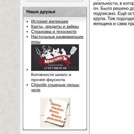
реальности, в кото
оч. Было решено до
Наши друзья
подписано. Ещё ос
крупа. Тож подходи
История матрешки
женщина и сама пр
Карты, кредиты и займы
Страховка и техосмотр
Настольные развивающие
игры
Копчености шнапс и
прочяя фкуснота
Chipotle сушеные перцы
чили