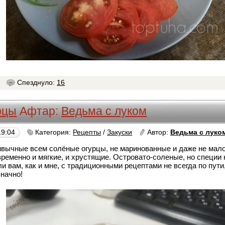
9
Спезднуло:
16
рцы
Афтар:
Ведьма с луком
19:04
Категория:
Рецепты
/
Закуски
Автор:
Ведьма с луко
вычные всем солёные огурцы, не маринованные и даже не мало
ременно и мягкие, и хрустящие. Островато-соленые, но специи 
и вам, как и мне, с традиционными рецептами не всегда по пути, 
начно!