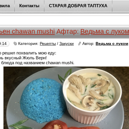
вила
Контакты
СТАРАЯ ДОБРАЯ ТАПТУХА
ьен chawan mushi
Афтар:
Ведьма с луко
9:14
Категория:
Рецепты
/
Закуски
Автор:
Ведьма с луком
 решил похвалить мою еду:
ень вкусный Жюль Верн!
т блюда под названием chawan mushi.