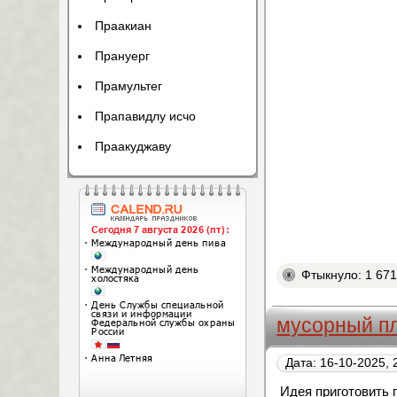
Праакиан
Прануерг
Прамультег
Прапавидлу исчо
Праакуджаву
Фтыкнуло: 1 67
мусорный 
Дата: 16-10-2025, 
Идея приготовить п