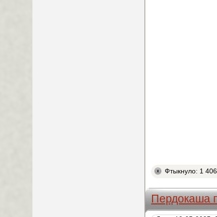
Фтыкнуло: 1 40
Пердокаша п