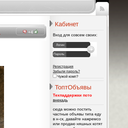
Чтение
RSS
Кабинет
м
+4
Вход для совсем своих:
Логин:
Пароль:
Регистрация
Забыли пароль?
Чужой комп?
ТоптОбъявы
Техпаддержки псто
внекадь
сюда можно постить
частные объявы типа еду
в н-ск, давайте нажремсо
или продаю няшных котят