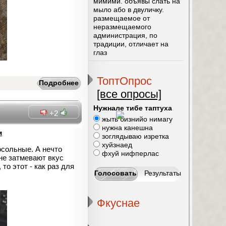
мимими. объявы слать на
мыло або в двуличку.
размещаемое от
неразмещаемого
администрация, по
традиции, отличает на
глаз
ТоптОпрос
Подробнее
[все опросы]
Нужнале тибе таптуха
+2
жыть бизнийо нимагу
нужна канешна
м
зоглядываю изретка
хуйзнаед
сольные. А нечто
фхуй нифперлас
не затмевают вкус
то этот - как раз для
Фкуснае