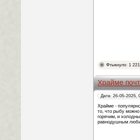
Фтыкнуло: 1 22
Храйме почт
Дата: 26-05-2025, 
Храйме - популярно
то, что рыбу можно
горячим, и холодны
равнодушным люби