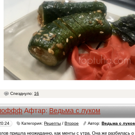
1
Спезднуло:
16
плоффф
Афтар:
Ведьма с луком
20:24
Категория:
Рецепты
/
Второе
Автор:
Ведьма с луко
лов пришла неожиданно, как менты с утра. Она же разбилась о