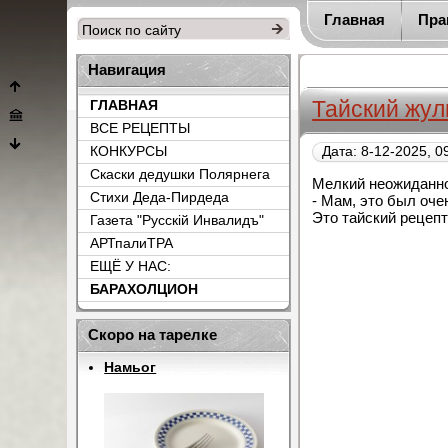
Главная
Пра
Навигация
Тайский жул
ГЛАВНАЯ
ВСЕ РЕЦЕПТЫ
КОНКУРСЫ
Дата: 8-12-2025, 0
Скаски дедушки Полярнега
Мелкий неожиданно
Стихи Деда-Пирдеда
- Мам, это был оч
Это тайский рецеп
Газета "Русскiй Инвалидъ"
АРТпалиТРА
ЕЩЁ У НАС:
БАРАХОЛЦИОН
{count_categ_22}
Скоро на тарелке
Намьог