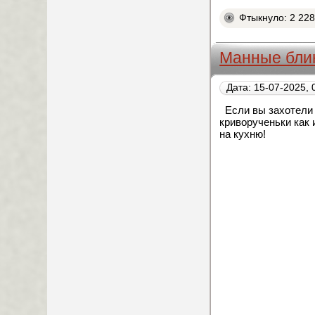
Фтыкнуло: 2 22
Манные бли
Дата: 15-07-2025, 
Е
сли вы захотели
криворученьки как 
на кухню!