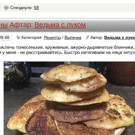
8
Спезднуло:
58
ны
Афтар:
Ведьма с луком
09:48
Категория:
Рецепты
/
Выпечка
Автор:
Ведьма с лук
 испечь тонюсенькие, кружевные, ажурно-дырявчетые блинчики, 
и у меня - не расстраивайтесь. Быстро натягиваем на лица энту