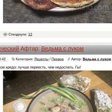
8
Спезднуло:
12
нческий
Афтар:
Ведьма с луком
8:42
Категория:
Рецепты
/
Первое
Автор:
Ведьма с луком
ое кредо: лучше переесть, чем недоспать. Гы!