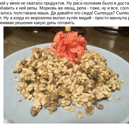
рой у меня не хватало продуктов. Ну риса положим было в достат
бавить к ней репы. Морковь же овощ, репа - тоже, ну и все, сог
талось полстакана маша. Да давайте его сюда! Сыпецца? Сыпец
т. Ну а когда из морозилки выпал кулёк мидий - просто махнула 
инимаю решения какую дичь готовить.